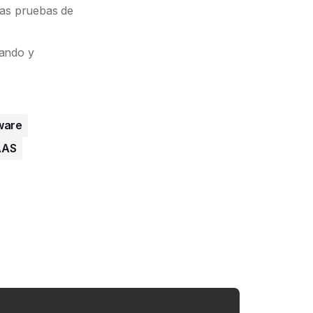
 las pruebas de
vando y
ware
AAS