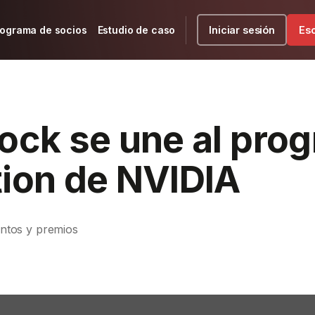
ograma de socios
Estudio de caso
Iniciar sesión
Es
lock se une al pro
tion de NVIDIA
ntos y premios