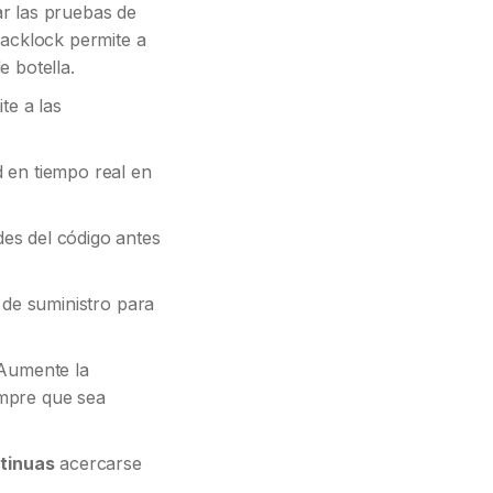
ear las pruebas de
lacklock permite a
e botella.
te a las
ad en tiempo real en
ades del código antes
a de suministro para
 Aumente la
empre que sea
tinuas
acercarse