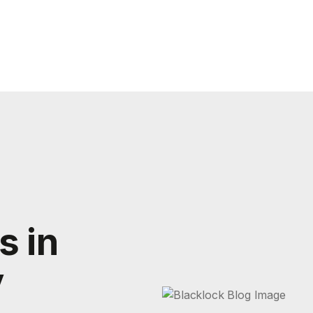
s in
y