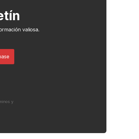
etín
ormación valiosa.
minos y