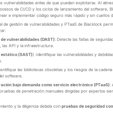
 las vulnerabilidades antes de que puedan explotarse. Al alin
ocesos de CI/CD y los ciclos de lanzamiento del software, B
rear e implementar código seguro más rápido y sin cuellos d
al de gestión de vulnerabilidades y PTaaS de Blacklock permi
zar:
de vulnerabilidades (DAST)
: Detecte las fallas de segurid
 las API y la infraestructura.
o estático (SAST)
) :Identifique las vulnerabilidades y debilid
.
Identifique las bibliotecas obsoletas y los riesgos de la caden
del software.
ación bajo demanda como servicio electrónico (PTaaS)
:
pruebas de penetración manuales dirigidas por expertos si
imiento y la diligencia debida con
pruebas de seguridad con