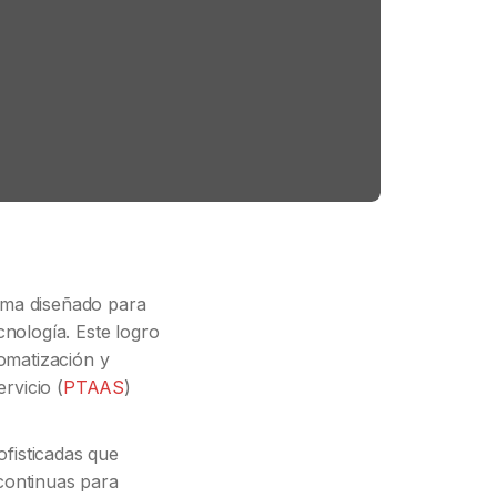
ama diseñado para
nología. Este logro
omatización y
rvicio (
PTAAS
)
ofisticadas que
continuas para