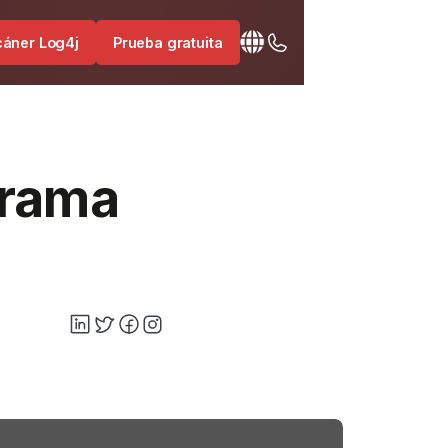
cáner Log4j
Prueba gratuita
grama